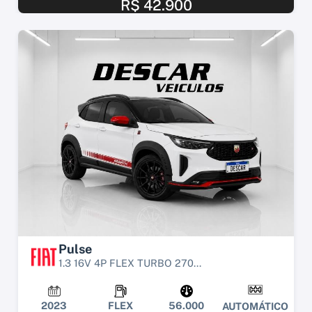
R$ 42.900
Pulse
1.3 16V 4P FLEX TURBO 270...
2023
FLEX
56.000
AUTOMÁTICO