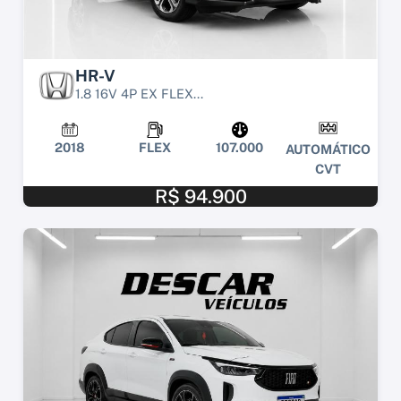
HR-V
1.8 16V 4P EX FLEX...
2018
FLEX
107.000
AUTOMÁTICO
CVT
R$ 94.900