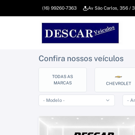
(16) 99260-7363
Av São Carlos, 356 / 
Confira nossos veículos
TODAS AS
MARCAS
CHEVROLET