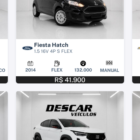
Fiesta Hatch
1.5 16V 4P S FLEX
2014
FLEX
132.000
CO
MANUAL
R$ 41.900