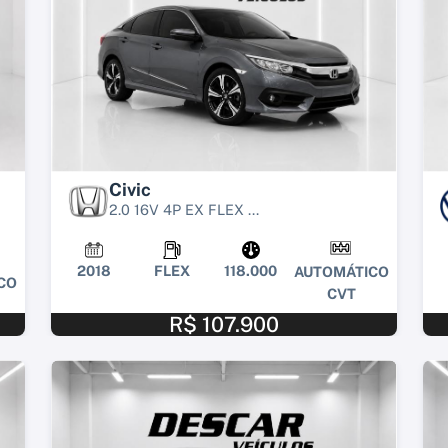
Civic
2.0 16V 4P EX FLEX ...
2018
FLEX
118.000
AUTOMÁTICO
CO
CVT
R$ 107.900