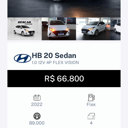
HB 20 Sedan
1.0 12V 4P FLEX VISION
R$ 66.800
2022
Flex
89.000
4