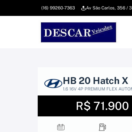
(16) 99260-7363
Av São Carlos, 356 / 
HB 20 Hatch X
1.6 16V 4P PREMIUM FLEX AUT
R$ 71.900