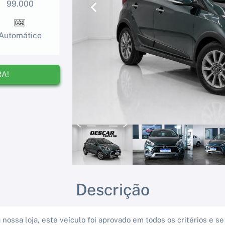
99.000
Anterior
Automático
RA!
Descrição
 nossa loja, este veículo foi aprovado em todos os critérios e